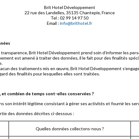
Brit Hotel Développement
22 rue des Landelles, 35135 Chantepie, France
Tel : 02 99 14 97 50
Email :
info@brithotel.fr
nnées
e transparence, Brit Hotel Développement prend soin d’informer les pe
ement est amené à traiter des données, il le fait pour des finalités sp
e.
hacun des traitements mis en œuvre, Brit Hotel Développement s’engage 
ard des finalités pour lesquelles elles sont traitées.
é, et combien de temps sont-elles conservées ?
 son intérêt légitime consistant à gérer ses activités et fournir les se
partie des données décrites ci-dessous :
Quelles données collectons-nous ?