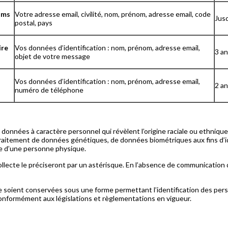
sms
Votre adresse email, civilité, nom, prénom, adresse email, code
Jusq
postal, pays
ire
Vos données d’identification : nom, prénom, adresse email,
3 an
objet de votre message
Vos données d’identification : nom, prénom, adresse email,
2 an
numéro de téléphone
nnées à caractère personnel qui révèlent l’origine raciale ou ethnique, 
traitement de données génétiques, de données biométriques aux fins d’
le d’une personne physique.
ollecte le préciseront par un astérisque. En l’absence de communication
e soient conservées sous une forme permettant l’identification des p
 conformément aux législations et règlementations en vigueur.