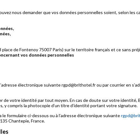
ouvez nous demander que vos données personnelles soient, selon les cas,
onnées,
nées,
3 place de Fontenoy 75007 Paris) sur le territoire français et ce sans préj
concernant vos données personnelles
’adresse électronique suivante rgpd@brithotel.fr ou par courrier en s’ad
ifier de votre identité par tout moyen. En cas de doute sur votre ident
 y compris la photocopie d’un titre d’identité portant votre signature.
 le formulaire ci-dessous ou à l’adresse électronique suivante
rgpd@brit
5135 Chantepie, France.
lles