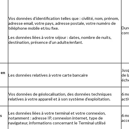
Vos données d’identification telles que : civilité, nom, prénom,
adresse email, votre pays, adresse postale, votre numéro de
Duré
téléphone mobile et/ou fixe.
con
Les données liées à votre séjour : dates, nombre de nuits,
destination, présence d’un adulte/enfant.
Jusq
 en
Les données relatives à votre carte bancaire
de l
éch
Vos données de géolocalisation, des données techniques
6 mo
relatives à votre appareil et à son système d’exploitation
.
acti
Les données liées à votre terminal et votre connexion,
ns
6 mo
notamment : adresse IP, connexion internet, type de
acce
navigateur, informations concernant le Terminal utilisé