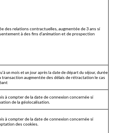
e des relations contractuelles, augmentée de 3 ans si
sentement à des fins d’animation et de prospection
urée
u'à un mois et un jour après la date de départ du séjour, d
a transaction augmentée des délais de rétractation le cas
éant
is à compter de la date de connexion concernée si
vation de la géolocalisation.
is à compter de la date de connexion concernée si
ptation des cookies.