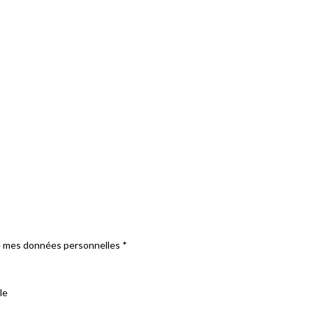
e mes données personnelles
*
le