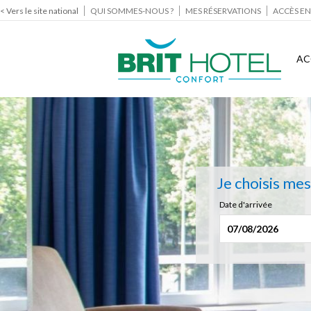
< Vers le site national
QUI SOMMES-NOUS ?
MES RÉSERVATIONS
ACCÈS EN
AC
Je choisis me
Date d'arrivée